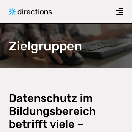
Skip
to
Togg
content
Navi
Produkte
Zielgruppen
Das Forschungsprojekt
Zielgruppen
News
Downloads
Datenschutz im
Kontakt
Bildungsbereich
betrifft viele –