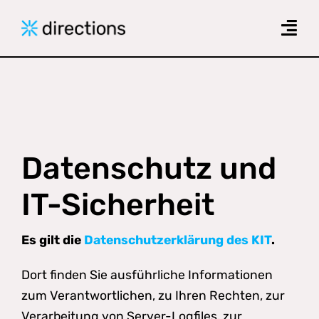
Skip
to
Togg
content
Navi
Produkte
Das Forschungsprojekt
Zielgruppen
Datenschutz und
News
IT-Sicherheit
Downloads
Es gilt die
Datenschutzerklärung des KIT
.
Kontakt
Dort finden Sie ausführliche Informationen
zum Verantwortlichen, zu Ihren Rechten, zur
Verarbeitung von Server-Logfiles, zur