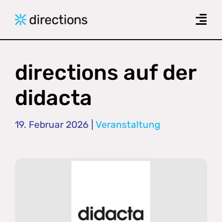
Skip
to
Togg
content
Navi
Produkte
directions auf der
Das Forschungsprojekt
didacta
Zielgruppen
19. Februar 2026
|
Veranstaltung
News
Downloads
Kontakt