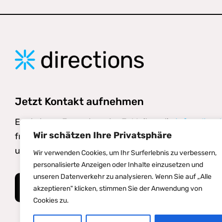
Jetzt Kontakt aufnehmen
Egal ob per Formular oder E-Mail an die
info@direct
Wir schätzen Ihre Privatsphäre
freuen uns auf deine Nachricht und helfen dir gerne
unkompliziert und direkt.
Wir verwenden Cookies, um Ihr Surferlebnis zu verbessern,
personalisierte Anzeigen oder Inhalte einzusetzen und
unseren Datenverkehr zu analysieren. Wenn Sie auf „Alle
Kontaktformular
akzeptieren" klicken, stimmen Sie der Anwendung von
Cookies zu.