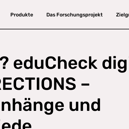
Produkte
Das Forschungsprojekt
Ziel
? eduCheck digi
RECTIONS –
nhänge und
iede