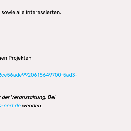
sowie alle Interessierten.
nen Projekten
e62ce56ade9920618649700f5ad3-
 der Veranstaltung. Bei
s-cert.de
wenden.