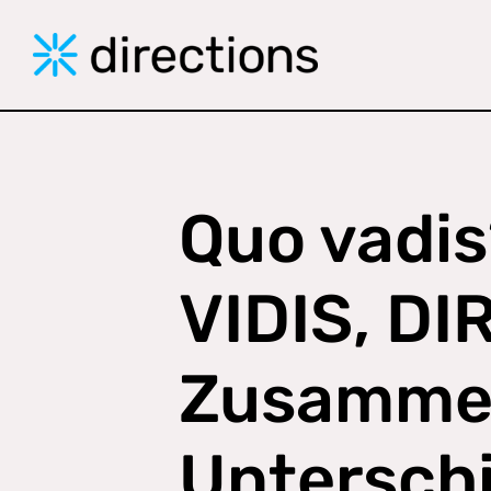
Skip
to
content
Quo vadis
VIDIS, DI
Zusamme
Untersch